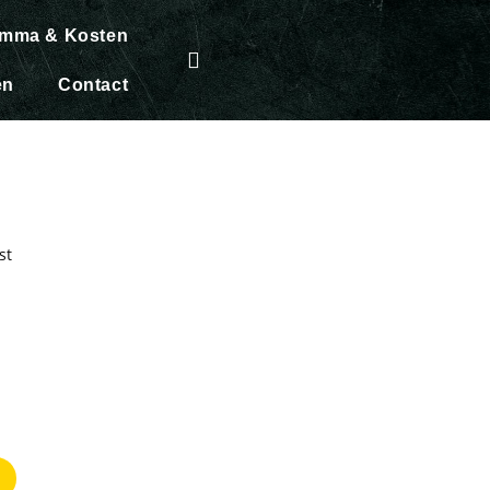
amma & Kosten
en
Contact
en Feest
en volledig ander en stoer
t? Begin de dag met een