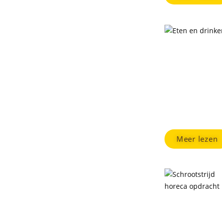
Eten & Dr
Op een lege maag 
aanbod van overh
Meer lezen
Vriendenui