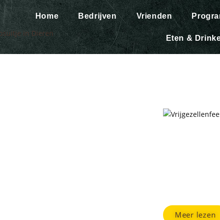
Home
Bedrijven
Vrienden
Progr
Eten & Drink
Vrijgezell
Wilt u een keer e
vrijgezellenfees
schrootstrijd.
Meer lezen