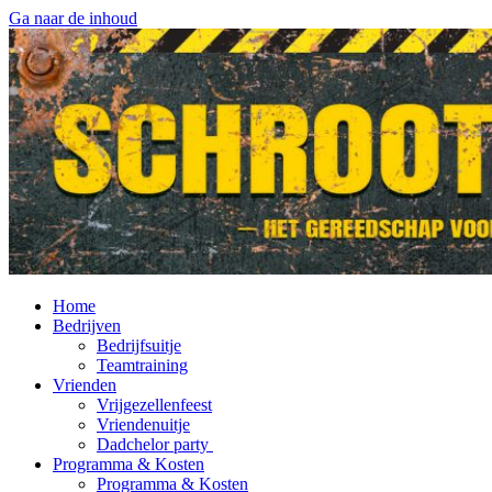
Ga naar de inhoud
Home
Bedrijven
Bedrijfsuitje
Teamtraining
Vrienden
Vrijgezellenfeest
Vriendenuitje
Dadchelor party
Programma & Kosten
Programma & Kosten