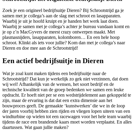
Zoek je een origineel bedrijfsuitje Dieren? Bij Schrootstrijd ga je
samen met je collega’s aan de slag met schroot en lasapparaten.
Waarbij je uit je hoofd kruipt en je handen het werk laat doen.
Waarbij je samen met je collega’s achter je bureau vandaan komt en
je op z’n MacGyvers de meest crazy ontwerpen maakt. Met
plasmasnijders, lasapparaten, kolomboren… En een hele hoop
schroot. Klinkt als iets voor jullie? Kom dan met je collega’s naar
Dieren en doe mee aan de Schrootstrijd!
Een actief bedrijfsuitje in Dieren
Wat je zoal kunt maken tijdens een bedrijfsuitje naar de
Schrootstrijd? Dat kun je werkelijk zo gek niet verzinnen, dat doen
wij wel! Afhankelijk van de wensen, het soort bedrijf en de
technische kwaliteit van de groep bedenken we samen een leuke
opdracht. Er hoeft niet per se een wedstrijdelement aan gekoppeld te
zijn, maar de ervaring is dat dat een extra dimensie aan het
bouwproces geeft. De gemaakte ‘kunstwerken’ die we in de loop
der jaren voorbij hebben zien rijden en vliegen lopen uiteen van een
windturbine op wielen tot een racewagen voor het hele team waarbij
tijdens de race een brandende kaars moet worden verplaatst. En alles
daartussen. Wat gaan jullie maken?