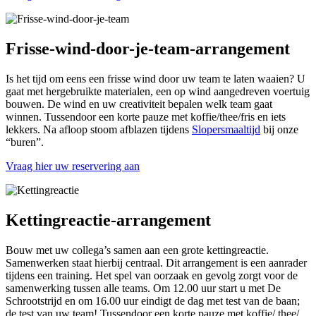
Frisse-wind-door-je-team-arrangement
Is het tijd om eens een frisse wind door uw team te laten waaien? U
gaat met hergebruikte materialen, een op wind aangedreven voertuig
bouwen. De wind en uw creativiteit bepalen welk team gaat
winnen. Tussendoor een korte pauze met koffie/thee/fris en iets
lekkers. Na afloop stoom afblazen tijdens
Slopersmaaltijd
bij onze
“buren”.
Vraag hier uw reservering aan
Kettingreactie-arrangement
Bouw met uw collega’s samen aan een grote kettingreactie.
Samenwerken staat hierbij centraal. Dit arrangement is een aanrader
tijdens een training. Het spel van oorzaak en gevolg zorgt voor de
samenwerking tussen alle teams. Om 12.00 uur start u met De
Schrootstrijd en om 16.00 uur eindigt de dag met test van de baan;
de test van uw team! Tussendoor een korte pauze met koffie/ thee/