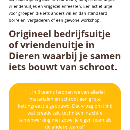
vriendenuitjes en vrijgezellenfeesten. Een actief uitje
voor groepen die iets anders willen dan standaard
borrelen, vergaderen of een gewone workshop.
Origineel bedrijfsuitje
of vriendenuitje in
Dieren waarbij je samen
iets bouwt van schroot.
“… In 8 teams hebben we van allerlei
materialen en schroot een grote
kettingreactie gebouwd. Dat vroeg om flink
wat creativiteit, technisch inzicht é
samenwerking met zowel je eigen team als
de andere teams!"