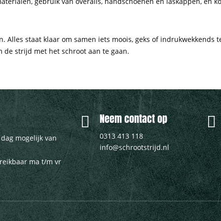
 materialen, gebruik van overalls, handschoenen en laskappen, en ko
zijn. Alles staat klaar om samen iets moois, geks of indrukwekkends
de strijd met het schroot aan te gaan.
Neem contact op
0313 413 118
e dag mogelijk van
info@schrootstrijd.nl
ereikbaar ma t/m vr