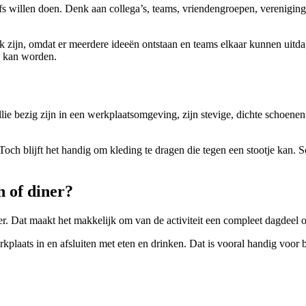
iefs willen doen. Denk aan collega’s, teams, vriendengroepen, vereniging
euk zijn, omdat er meerdere ideeën ontstaan en teams elkaar kunnen uitd
d kan worden.
ie bezig zijn in een werkplaatsomgeving, zijn stevige, dichte schoene
 blijft het handig om kleding te dragen die tegen een stootje kan. Schroo
 of diner?
ner. Dat maakt het makkelijk om van de activiteit een compleet dagdee
kplaats in en afsluiten met eten en drinken. Dat is vooral handig voor b