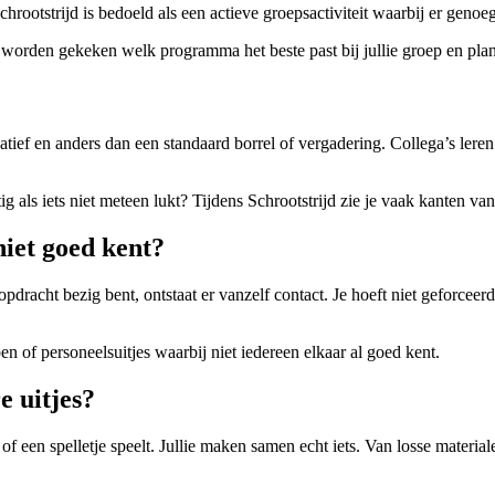
rootstrijd is bedoeld als een actieve groepsactiviteit waarbij er genoe
r worden gekeken welk programma het beste past bij jullie groep en pla
ef, creatief en anders dan een standaard borrel of vergadering. Collega’s
ig als iets niet meteen lukt? Tijdens Schrootstrijd zie je vaak kanten v
niet goed kent?
pdracht bezig bent, ontstaat er vanzelf contact. Je hoeft niet geforce
 of personeelsuitjes waarbij niet iedereen elkaar al goed kent.
e uitjes?
rt of een spelletje speelt. Jullie maken samen echt iets. Van losse materia