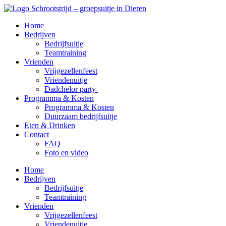
Ga
naar
Home
de
Bedrijven
inhoud
Bedrijfsuitje
Teamtraining
Vrienden
Vrijgezellenfeest
Vriendenuitje
Dadchelor party
Programma & Kosten
Programma & Kosten
Duurzaam bedrijfsuitje
Eten & Drinken
Contact
FAQ
Foto en video
Home
Bedrijven
Bedrijfsuitje
Teamtraining
Vrienden
Vrijgezellenfeest
Vriendenuitje