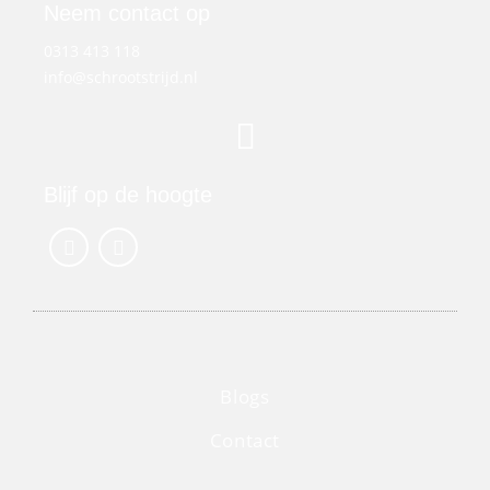
Neem contact op
0313 413 118
info@schrootstrijd.nl
Blijf op de hoogte
Blogs
Contact