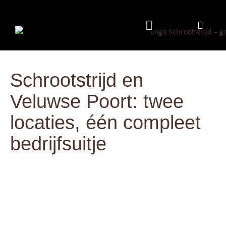
Programma & Kosten
Eten & Drinken
Schrootstrijd en
Veluwse Poort: twee
locaties, één compleet
bedrijfsuitje