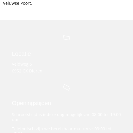
Veluwse Poort.
Locatie
Veldweg 5
6952 GX Dieren
Openingstijden
Schrootstrijd is iedere dag mogelijk van 08:00 tot 19:00
uur
Telefonisch zijn we bereikbaar ma t/m vr 09:00 tot