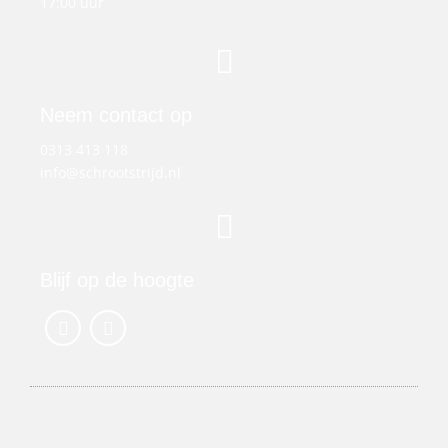
17:00 uur
Neem contact op
0313 413 118
info@schrootstrijd.nl
Blijf op de hoogte