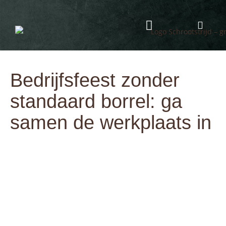
Programma & Kosten
Eten & Drinken
Bedrijfsfeest zonder
standaard borrel: ga
samen de werkplaats in