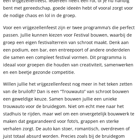
een vrijgezellenfeest. Iedereen heeft een rol, of je nu handig
bent met gereedschap, goede ideeën hebt of vooral zorgt voor
de nodige chaos en lol in de groep.
Voor een vrijgezellenfeest zijn er twee programma’s die perfect
passen. Jullie kunnen kiezen voor Festival bouwen, waarbij de
groep een eigen festivalterrein van schroot maakt. Denk aan
een podium, een bar, een entreepoort of andere onderdelen
die samen een compleet festival vormen. Dit programma is
ideaal voor groepen die houden van creativiteit, samenwerken
en een beetje gezonde competitie.
Willen jullie het vrijgezellenfeest nog meer in het teken zetten
van de bruiloft? Dan is een “Trouwauto” van schroot bouwen
een geweldige keuze. Samen bouwen jullie een unieke
trouwauto voor de bruidegom. Niet om echt mee naar het
stadhuis te rijden, maar wel om een onvergetelijk bouwwerk te
maken dat gegarandeerd voor foto’s, grappen en sterke
verhalen zorgt. De auto kan stoer, romantisch, overdreven of
juist totaal absurd worden. Precies zoals bij de bruidegom