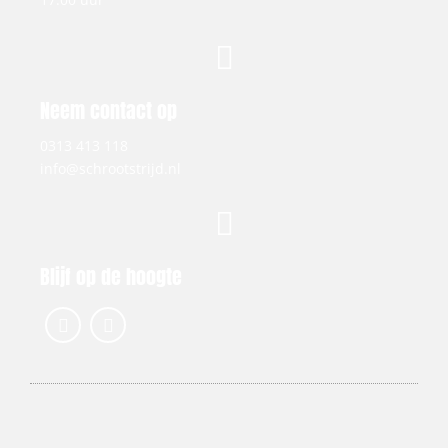
Neem contact op
0313 413 118
info@schrootstrijd.nl
Blijf op de hoogte