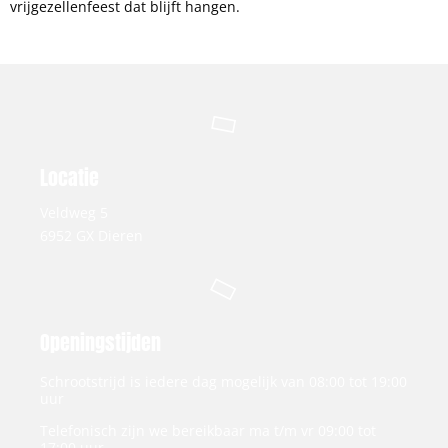
vrijgezellenfeest dat blijft hangen.
Locatie
Veldweg 5
6952 GX Dieren
Openingstijden
Schrootstrijd is iedere dag mogelijk van 08:00 tot 19:00
uur
Telefonisch zijn we bereikbaar ma t/m vr 09:00 tot
17:00 uur