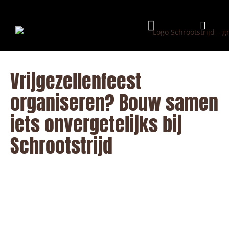
Programma & Kosten
Eten & Drinken
Vrijgezellenfeest
organiseren? Bouw samen
iets onvergetelijks bij
Schrootstrijd